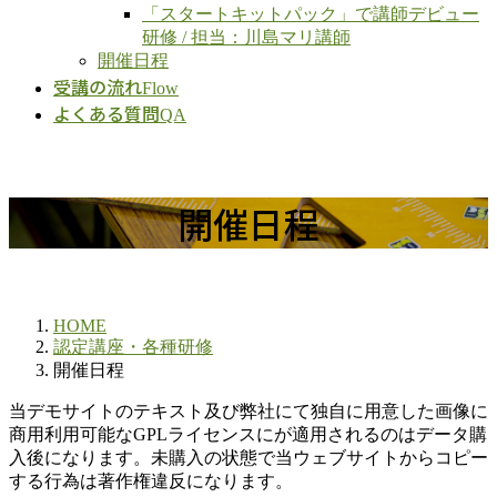
「スタートキットパック」で講師デビュー
研修 / 担当：川島マリ講師
開催日程
受講の流れ
Flow
よくある質問
QA
開催日程
HOME
認定講座・各種研修
開催日程
当デモサイトのテキスト及び弊社にて独自に用意した画像に
商用利用可能なGPLライセンスにが適用されるのはデータ購
入後になります。未購入の状態で当ウェブサイトからコピー
する行為は著作権違反になります。