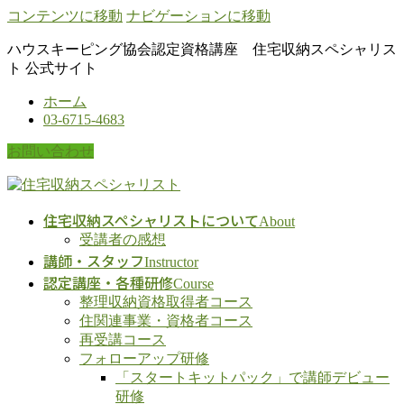
コンテンツに移動
ナビゲーションに移動
ハウスキーピング協会認定資格講座 住宅収納スペシャリス
ト 公式サイト
ホーム
03-6715-4683
お問い合わせ
住宅収納スペシャリストについて
About
受講者の感想
講師・スタッフ
Instructor
認定講座・各種研修
Course
整理収納資格取得者コース
住関連事業・資格者コース
再受講コース
フォローアップ研修
「スタートキットパック」で講師デビュー
研修