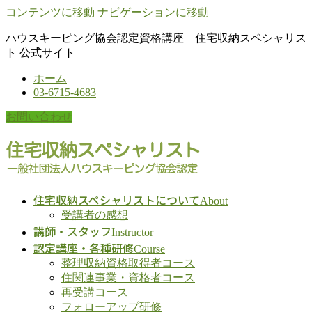
コンテンツに移動
ナビゲーションに移動
ハウスキーピング協会認定資格講座 住宅収納スペシャリス
ト 公式サイト
ホーム
03-6715-4683
お問い合わせ
住宅収納スペシャリストについて
About
受講者の感想
講師・スタッフ
Instructor
認定講座・各種研修
Course
整理収納資格取得者コース
住関連事業・資格者コース
再受講コース
フォローアップ研修