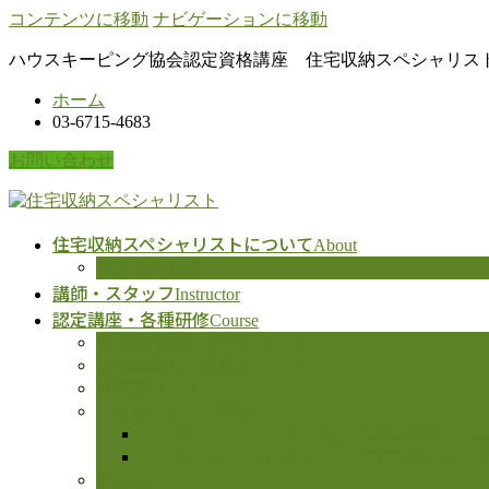
コンテンツに移動
ナビゲーションに移動
ハウスキーピング協会認定資格講座 住宅収納スペシャリスト
ホーム
03-6715-4683
お問い合わせ
住宅収納スペシャリストについて
About
受講者の感想
講師・スタッフ
Instructor
認定講座・各種研修
Course
整理収納資格取得者コース
住関連事業・資格者コース
再受講コース
フォローアップ研修
「スタートキットパック」で講師デビュー研
「スタートキットパック」で講師デビュー研修
開催日程