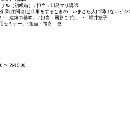
サル（初級編） / 担当：川島マリ講師
業(住関連)と仕事をするときの いまさら人に聞けないビジネ
！建築の基本』 / 担当：國影こず江 • 堀井紘子
用セミナー」/ 担当：福永 恵
0 〜 PM 5:00