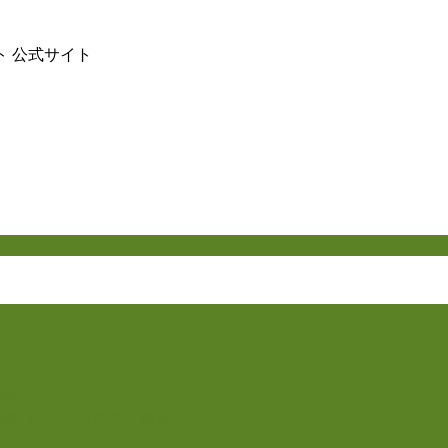
 公式サイト
修
 / 担当：川島マリ講師