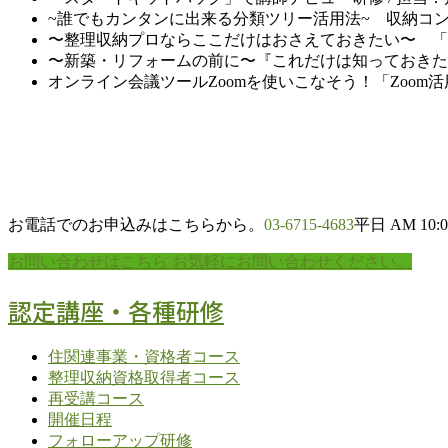
~誰でもカンタンに出来る分類ツリー活用法~ 収納コン
〜整理収納プロならここだけはおさえておきたい〜 「企
〜新築・リフォームの前に〜『これだけは知っておきたい
オンライン会議ツールZoomを使いこなそう！「Zoom活
お電話でのお申込みはこちらから。
03-6715-4683
平日 AM 10:0
お問い合わせはこちら
お気軽にお問い合わせください。
認定講座・各種研修
住関連事業・資格者コース
整理収納資格取得者コース
再受講コース
開催日程
フォローアップ研修