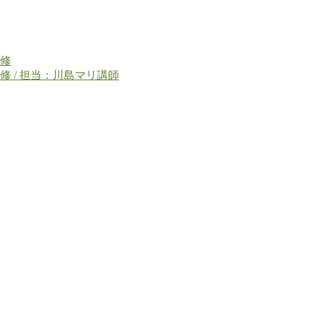
修
 / 担当：川島マリ講師