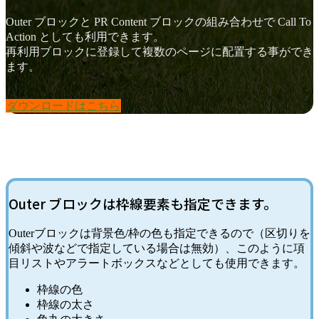
Outer ブロックと PR Content ブロックの組み合わせで Call To
Action としても利用できます。
再利用ブロックに登録して複数のページに配置する事ができ
ます。
ダウンロードはこちら
Outer ブロックは枠線要素も指定できます。
Outerブロックは背景色/枠の色も指定できるので（区切りを
傾斜や波などで指定している場合は無効）、このように項
目リストやアラートボックスなどとしても使用できます。
枠線の色
枠線の太さ