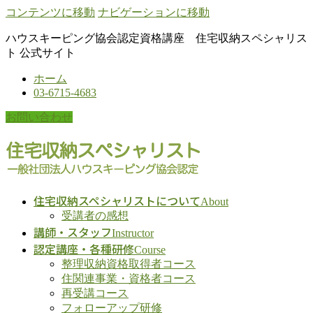
コンテンツに移動
ナビゲーションに移動
ハウスキーピング協会認定資格講座 住宅収納スペシャリス
ト 公式サイト
ホーム
03-6715-4683
お問い合わせ
住宅収納スペシャリストについて
About
受講者の感想
講師・スタッフ
Instructor
認定講座・各種研修
Course
整理収納資格取得者コース
住関連事業・資格者コース
再受講コース
フォローアップ研修