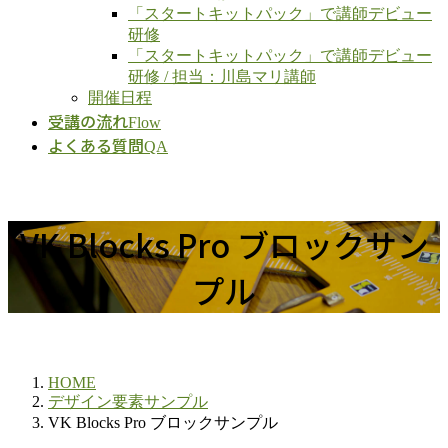
「スタートキットパック」で講師デビュー
研修
「スタートキットパック」で講師デビュー
研修 / 担当：川島マリ講師
開催日程
受講の流れ
Flow
よくある質問
QA
VK Blocks Pro ブロックサン
プル
HOME
デザイン要素サンプル
VK Blocks Pro ブロックサンプル