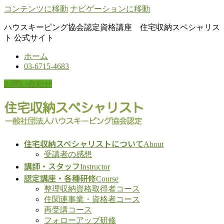
コンテンツに移動
ナビゲーションに移動
ハウスキーピング協会認定資格講座 住宅収納スペシャリス
ト 公式サイト
ホーム
03-6715-4683
お問い合わせ
住宅収納スペシャリストについて
About
受講者の感想
講師・スタッフ
Instructor
認定講座・各種研修
Course
整理収納資格取得者コース
住関連事業・資格者コース
再受講コース
フォローアップ研修