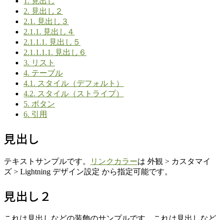
1.
見出し
2.
見出し２
2.1.
見出し３
2.1.1.
見出し４
2.1.1.1.
見出し５
2.1.1.1.1.
見出し６
3.
リスト
4.
テーブル
4.1.
スタイル（デフォルト）
4.2.
スタイル（ストライプ）
5.
ボタン
6.
引用
見出し
テキストサンプルです。
リンクカラー
は 外観 > カスタマイ
ズ > Lightning デザイン設定 から指定可能です。
見出し２
これは見出しなどの装飾のサンプルです。これは見出しなど